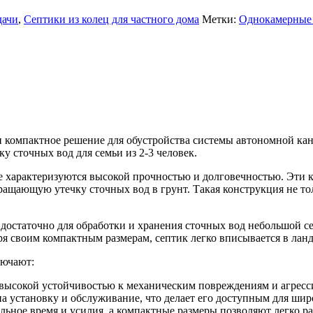
дачи
,
Септики из колец для частного дома
Метки:
Однокамерные
и компактное решение для обустройства системы автономной кан
у сточных вод для семьи из 2-3 человек.
е характеризуются высокой прочностью и долговечностью. Эти ко
ащающую утечку сточных вод в грунт. Такая конструкция не толь
то достаточно для обработки и хранения сточных вод небольшой 
я своим компактным размерам, септик легко вписывается в ланд
лючают:
высокой устойчивостью к механическим повреждениям и агресс
на установку и обслуживание, что делает его доступным для шир
ьное время и усилия, а компактные размеры позволяют легко ра