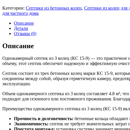
Категории:
Септики из бетонных колец
,
Септики из колец для 
для частного дома
Описание
Детали
Отзывы (0)
Описание
Однокамерный септик из 3 колец (КС 15-9) — это практичное 
объему, этот септик обеспечит надежную и эффективную очистк
Септик состоит из трех бетонных колец марки КС 15-9, которы
соединены между собой, образуя герметичную камеру, предотвр
эксплуатации.
Объем однокамерного септика из 3 колец составляет 4.8 м³, ч
подходит для сезонного или постоянного проживания. Благодар
Преимущества однокамерного септика из 3 колец (КС 15-9) вк
Прочность и долговечность:
бетонные кольца обладают 
Экономичность:
септик не требует значительных затрат 
Простота монтажа:
установка системы занимает минимал