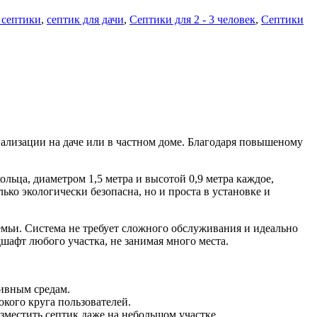
 септики
,
септик для дачи
,
Септики для 2 - 3 человек
,
Септики
ализации на даче или в частном доме. Благодаря повышеному
льца, диаметром 1,5 метра и высотой 0,9 метра каждое,
ко экологически безопасна, но и проста в установке и
семьи. Система не требует сложного обслуживания и идеально
шафт любого участка, не занимая много места.
ивным средам.
окого круга пользователей.
зместить септик даже на небольшом участке.