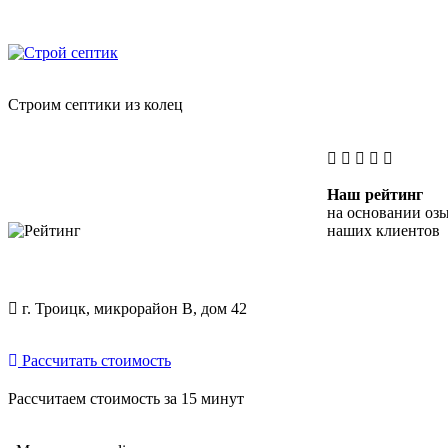
Skip
"Строй Септик" — копка септиков из бетонных колец
to
content
Строим септики из колец
Наш рейтинг
на основании оз
наших клиентов
г. Троицк, микрорайон В, дом 42
Рассчитать стоимость
Рассчитаем стоимость за 15 минут