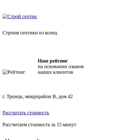
Skip
"Строй Септик" — копка септиков из бетонных колец
to
content
Строим септики из колец
Наш рейтинг
на основании озывов
наших клиентов
г. Троицк, микрорайон В, дом 42
Рассчитать стоимость
Рассчитаем стоимость за 15 минут