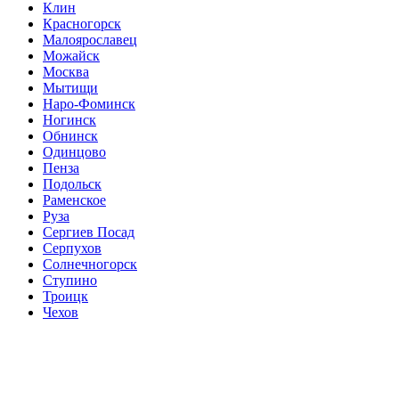
Клин
Красногорск
Малоярославец
Можайск
Москва
Мытищи
Наро-Фоминск
Ногинск
Обнинск
Одинцово
Пенза
Подольск
Раменское
Руза
Сергиев Посад
Серпухов
Солнечногорск
Ступино
Троицк
Чехов